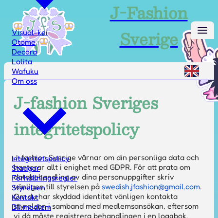
J-Fashion
Sverige
Visual-kei
Otome
Decora
Lolita
Wafuku
Om oss
J-fashion Sveriges
integritetspolicy
J-fashion Sverige värnar om din personliga data och
Integritetspolicy
hanterar allt i enighet med GDPR. För att prata om
Stadgar
databehandling av dina personuppgifter skriv
Förhållningsregler
vänligen till styrelsen på
swedish.jfashion@gmail.com
.
Styrelsen
Om du har skyddad identitet vänligen kontakta
Kontakt
styrelsen i samband med medlemsansökan, eftersom
Bli medlem
vi då måste registrera behandlingen i en loggbok.