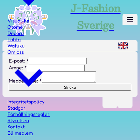
J-Fashion
Sverige
Visual-kei
Otome
Decora
Lolita
Wafuku
Om oss
E-post:
*
Ämne:
*
Meddelande:
*
Skicka
Integritetspolicy
Stadgar
Förhållningsregler
Styrelsen
Kontakt
Bli medlem