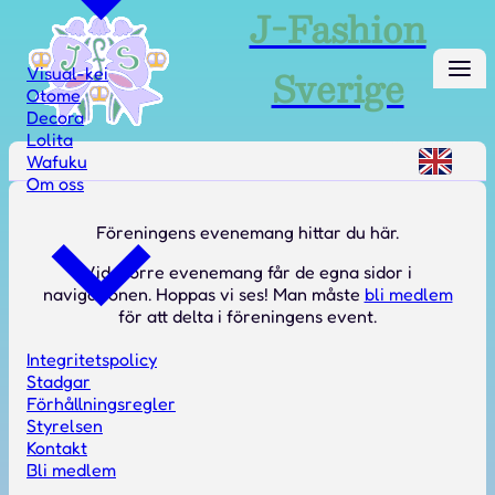
J-Fashion
Sverige
Visual-kei
Otome
Decora
Lolita
Wafuku
Om oss
Föreningens evenemang hittar du här.
Vid större evenemang får de egna sidor i
navigationen. Hoppas vi ses! Man måste
bli medlem
för att delta i föreningens event.
Integritetspolicy
Stadgar
Förhållningsregler
Styrelsen
Kontakt
Bli medlem